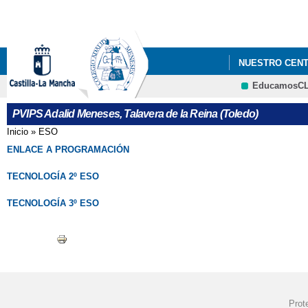
NUESTRO CEN
EducamosC
PVIPS Adalid Meneses, Talavera de la Reina (Toledo)
Inicio
»
ESO
Se encuentra usted aquí
ENLACE A PROGRAMACIÓN
TECNOLOGÍA 2º ESO
TECNOLOGÍA 3º ESO
Prot