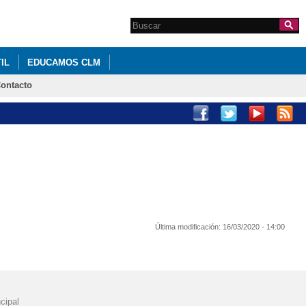
Search this site
Formulario de
búsqueda
IL
EDUCAMOS CLM
ontacto
Última modificación:
16/03/2020 - 14:00
cipal