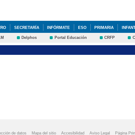
Pasar al
contenido
principal
TRO
SECRETARÍA
INFÓRMATE
ESO
PRIMARIA
INFANT
LM
Delphos
Portal Educación
CRFP
C
ección de datos
Mapa del sitio
Accesibilidad
Aviso Legal
Página Prin