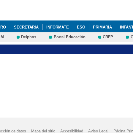
Pasar al
contenido
principal
TRO
SECRETARÍA
INFÓRMATE
ESO
PRIMARIA
INFANT
LM
Delphos
Portal Educación
CRFP
C
ección de datos
Mapa del sitio
Accesibilidad
Aviso Legal
Página Prin