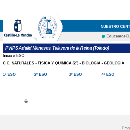
NUESTRO CEN
EducamosC
PVIPS Adalid Meneses, Talavera de la Reina (Toledo)
Inicio
»
ESO
Se encuentra usted aquí
C.C. NATURALES - FÍSICA Y QUÍMICA (2º) - BIOLOGÍA - GEOLOGÍA
1º ESO
2º ESO
3º ESO
4º ESO
Prot