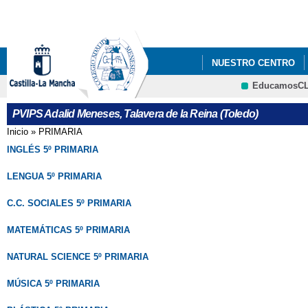
Pa
co
pri
NUESTRO CENTRO
EducamosC
EDUCAMOS CLM
PVIPS Adalid Meneses, Talavera de la Reina (Toledo)
Inicio
»
PRIMARIA
Se encuentra usted aquí
INGLÉS 5º PRIMARIA
LENGUA 5º PRIMARIA
C.C. SOCIALES 5º PRIMARIA
MATEMÁTICAS 5
º PRIMARIA
NATURAL SCIENCE 5º PRIMARIA
MÚSICA 5º PRIMARIA