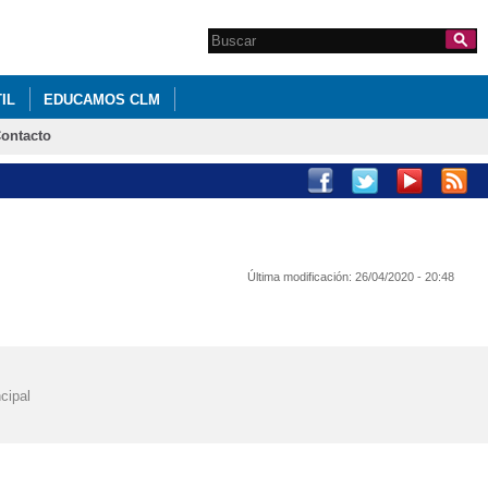
Search this site
Formulario de
búsqueda
IL
EDUCAMOS CLM
ontacto
Última modificación:
26/04/2020 - 20:48
cipal