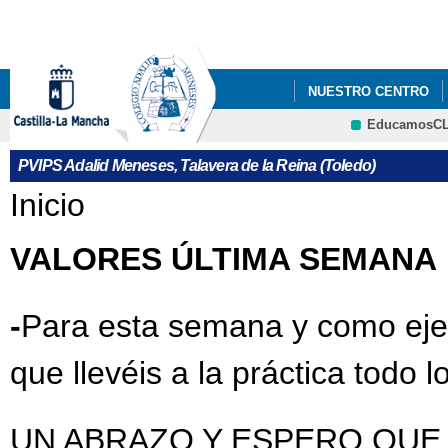
Pa
co
pri
NUESTRO CENTRO
EducamosC
EDUCAMOS CLM
PVIPS Adalid Meneses, Talavera de la Reina (Toledo)
Se encuentra usted aquí
Inicio
VALORES ÚLTIMA SEMANA
-
Para esta semana y como ejerc
que llevéis a la práctica todo
UN ABRAZO Y ESPERO QUE 