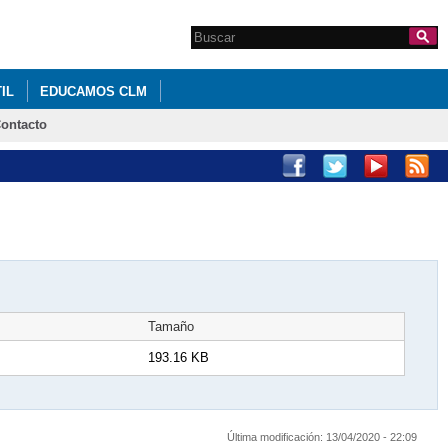
Search this site
Formulario de
búsqueda
IL
EDUCAMOS CLM
ontacto
Tamaño
193.16 KB
Última modificación:
13/04/2020 - 22:09