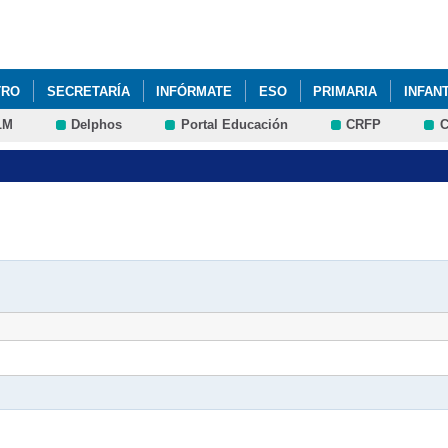
Pasar al
contenido
principal
TRO
SECRETARÍA
INFÓRMATE
ESO
PRIMARIA
INFANT
LM
Delphos
Portal Educación
CRFP
C