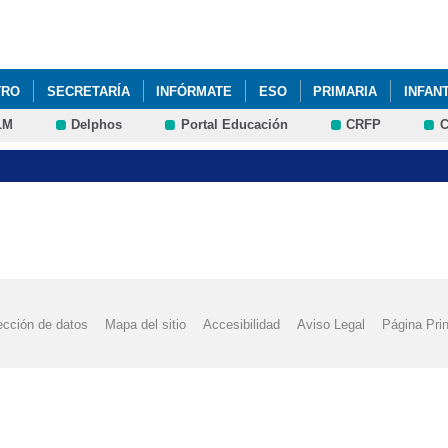
Pasar al
contenido
principal
TRO
SECRETARÍA
INFÓRMATE
ESO
PRIMARIA
INFANT
LM
Delphos
Portal Educación
CRFP
C
ección de datos
Mapa del sitio
Accesibilidad
Aviso Legal
Página Prin