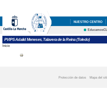
Pa
co
pri
NUESTRO CENTRO
EducamosC
EDUCAMOS CLM
PVIPS Adalid Meneses, Talavera de la Reina (Toledo)
Inicio
Se encuentra usted aquí
Protección de datos
Mapa del sit