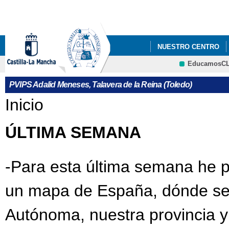
Pa
co
pri
NUESTRO CENTRO
EducamosC
EDUCAMOS CLM
PVIPS Adalid Meneses, Talavera de la Reina (Toledo)
Se encuentra usted aquí
Inicio
ÚLTIMA SEMANA
-Para esta última semana he p
un mapa de España, dónde se
Autónoma, nuestra provincia y